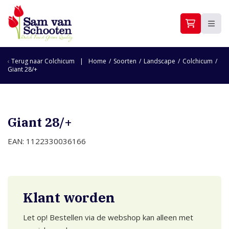
Terug naar
Colchicum
Home
/
Soorten
/
Landscape
/
Colchicum
/
Giant 28/+
Giant 28/+
EAN: 1122330036166
Klant worden
Let op! Bestellen via de webshop kan alleen met