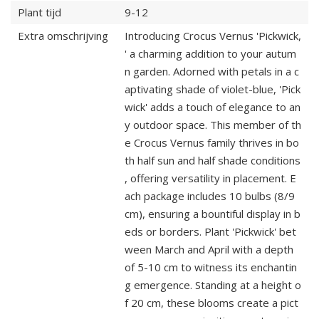
Plant tijd
9-12
Extra omschrijving
Introducing Crocus Vernus 'Pickwick,
' a charming addition to your autum
n garden. Adorned with petals in a c
aptivating shade of violet-blue, 'Pick
wick' adds a touch of elegance to an
y outdoor space. This member of th
e Crocus Vernus family thrives in bo
th half sun and half shade conditions
, offering versatility in placement. E
ach package includes 10 bulbs (8/9
cm), ensuring a bountiful display in b
eds or borders. Plant 'Pickwick' bet
ween March and April with a depth
of 5-10 cm to witness its enchantin
g emergence. Standing at a height o
f 20 cm, these blooms create a pict