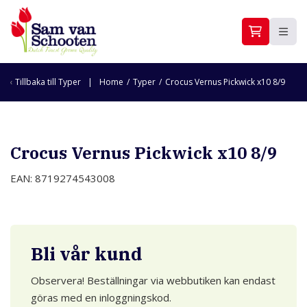
Tillbaka till
Typer
Home
/
Typer
/
Crocus Vernus Pickwick x10 8/9
Crocus Vernus Pickwick x10 8/9
EAN: 8719274543008
Bli vår kund
Observera! Beställningar via webbutiken kan endast
göras med en inloggningskod.