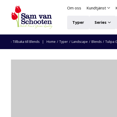
Om oss
Kundtjänst
Typer
Series
Tillbaka till
Blends
Home
/
Typer
/
Landscape
/
Blends
/
Tulipa 