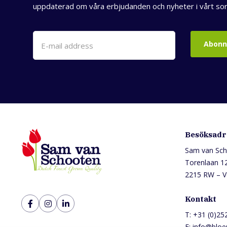
uppdaterad om våra erbjudanden och nyheter i vårt sor
Abon
Besöksadr
Sam van Sch
Torenlaan 1
2215 RW – V
Kontakt
T:
+31 (0)25
E:
info@bloe