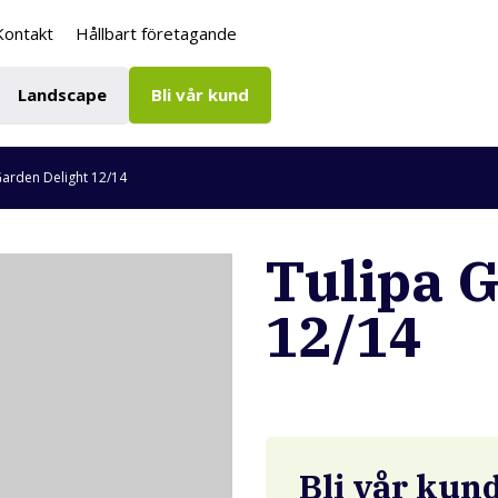
Kontakt
Hållbart företagande
Landscape
Bli vår kund
Garden Delight 12/14
Tulipa 
12/14
Bli vår kun