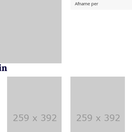
Afname per
in