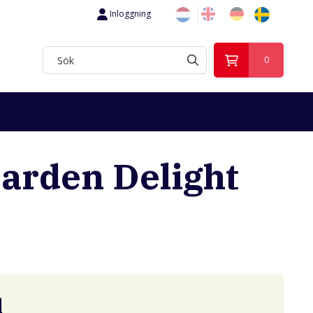
Inloggning
0
Garden Delight
d