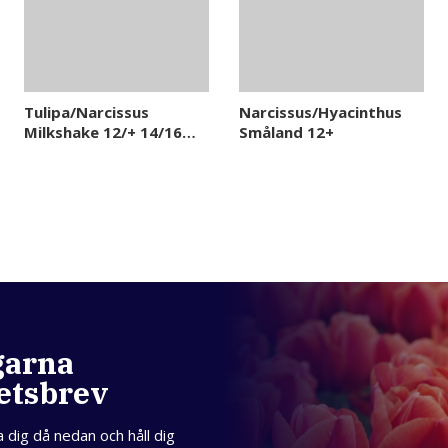
Tulipa/Narcissus
Narcissus/Hyacinthus
Milkshake 12/+ 14/16
Småland 12+
12+
garna
etsbrev
a dig då nedan och håll dig